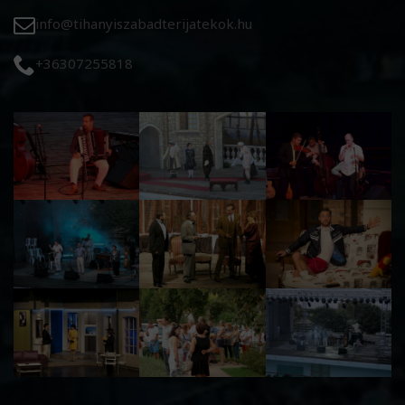
info@tihanyiszabadterijatekok.hu
+36307255818