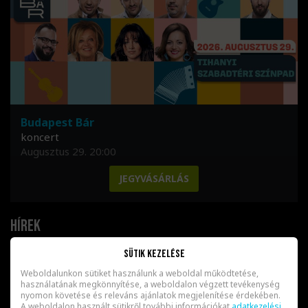
Budapest Bár
koncert
Augusztus 29. 20:00
JEGYVÁSÁRLÁS
Hírek
Sütik kezelése
MŰSORVÁLTOZÁS!
2026. Május 7.
Weboldalunkon sütiket használunk a weboldal működtetése,
használatának megkönnyítése, a weboldalon végzett tevékenység
nyomon követése és releváns ajánlatok megjelenítése érdekében.
A weboldalon használt sütikről további információkat
adatkezelési