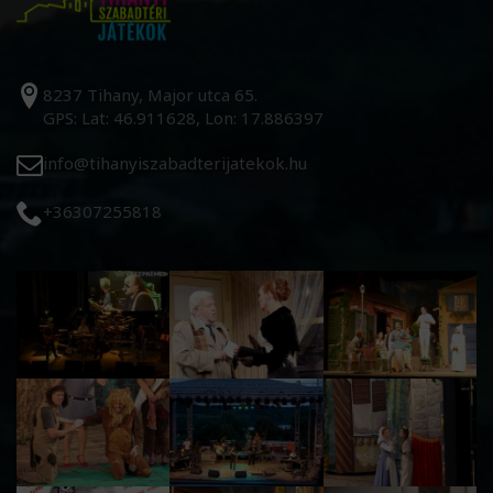
8237 Tihany, Major utca 65.
GPS: Lat: 46.911628, Lon: 17.886397
info@tihanyiszabadterijatekok.hu
+36307255818