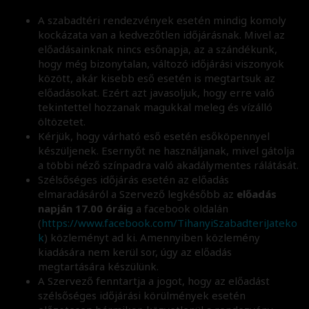
A szabadtéri rendezvények esetén mindig komoly
kockázata van a kedvezőtlen időjárásnak. Mivel az
előadásainknak nincs esőnapja, az a szándékunk,
hogy még bizonytalan, változó időjárási viszonyok
között, akár kisebb eső esetén is megtartsuk az
előadásokat. Ezért azt javasoljuk, hogy erre való
tekintettel hozzanak magukkal meleg és vízálló
öltözetet.
Kérjük, hogy várható eső esetén esőköpennyel
készüljenek. Esernyőt ne használjanak, mivel gátolja
a többi néző színpadra való akadálymentes rálátását.
Szélsőséges időjárás esetén az előadás
elmaradásáról a Szervező legkésőbb az
előadás
napján 17.00 óráig
a facebook oldalán
(
https://www.facebook.com/TihanyiSzabadteriJateko
k
) közleményt ad ki. Amennyiben közlemény
kiadására nem kerül sor, úgy az előadás
megtartására készülünk.
A Szervező fenntartja a jogot, hogy az előadást
szélsőséges időjárási körülmények esetén