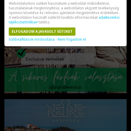
Weboldalunkon sütiket használunk a weboldal működtetése,
használatának megkönnyítése, a weboldalon végzett tevékenység
nyomon követése és releváns ajánlatok megjelenítése érdekében.
A weboldalon használt sütikről további információkat
adatkezelési
tájékoztatónkban
találsz.
ELFOGADOM A JAVASOLT SÜTIKET
Sütibeállítások módosítása
-
Nem fogadom el