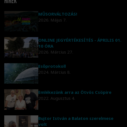
Hírek
MŰSORVÁLTOZÁS!
2026. Május 7.
ONLINE JEGYÉRTÉKESÍTÉS - ÁPRILIS 01.
10 ÓRA
2026. Március 27.
Esőprotokoll
2024. Március 8.
Emlékezünk arra az Ötvös Csöpire
2022. Augusztus 4.
Bujtor István a Balaton szerelmese
volt