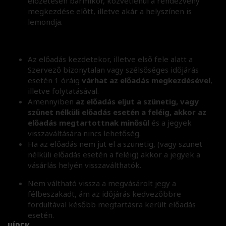
előzetesen bármikor, közvetlenül a rendezvény
megkezdése előtt, illetve akár a helyszínen is
lemondja.
Az előadás kezdetekor, illetve első fele alatt a
Szervező bizonytalan vagy szélsőséges időjárás
esetén 1 óráig
várhat az előadás megkezdésével
,
illetve folytatásával.
Amennyiben
az előadás eljut a szünetig, vagy
szünet nélküli előadás esetén a feléig, akkor az
előadás megtartottnak minősül
és a jegyek
visszaváltására nincs lehetőség.
Ha az előadás nem jut el a szünetig, (vagy szünet
nélküli előadás esetén a feléig) akkor a jegyek a
vásárlás helyén visszaválthatók.
Nem váltható vissza a megvásárolt jegy a
félbeszakadt, ám az időjárás kedvezőbbre
fordultával később megtartásra került előadás
esetén.