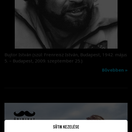
Bujtor István (szül: Frenreisz István, Budapest, 1942. május
5. – Budapest, 2009. szeptember 25.)
Bővebben »
Sütik kezelése