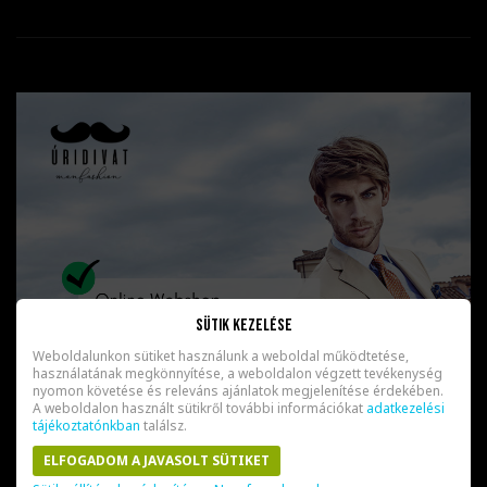
Sütik kezelése
Weboldalunkon sütiket használunk a weboldal működtetése,
használatának megkönnyítése, a weboldalon végzett tevékenység
nyomon követése és releváns ajánlatok megjelenítése érdekében.
A weboldalon használt sütikről további információkat
adatkezelési
tájékoztatónkban
találsz.
ELFOGADOM A JAVASOLT SÜTIKET