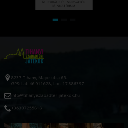
8237 Tihany, Major utca 65.
GPS: Lat: 46.911628, Lon: 17.886397
info@tihanyiszabadterijatekok.hu
+36307255818