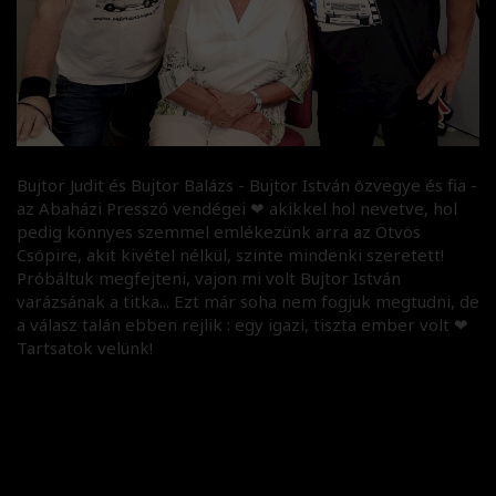
Bujtor Judit és Bujtor Balázs - Bujtor István özvegye és fia -
az Abaházi Presszó vendégei ❤ akikkel hol nevetve, hol
pedig könnyes szemmel emlékezünk arra az Ötvös
Csöpire, akit kivétel nélkül, szinte mindenki szeretett!
Próbáltuk megfejteni, vajon mi volt Bujtor István
varázsának a titka... Ezt már soha nem fogjuk megtudni, de
a válasz talán ebben rejlik : egy igazi, tiszta ember volt ❤
Tartsatok velünk!