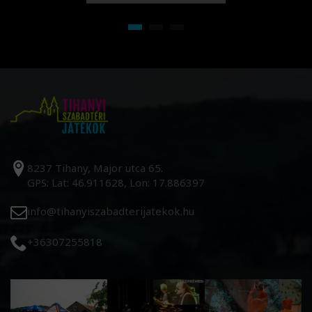
8237 Tihany, Major utca 65.
GPS: Lat: 46.911628, Lon: 17.886397
info@tihanyiszabadterijatekok.hu
+36307255818