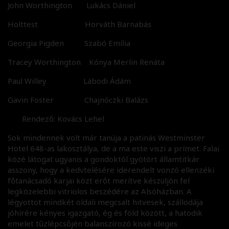
John Worthington Lukács Dániel
Holttest Horváth Barnabás
Georgia Pigden Szabó Emília
Tracey Worthington Kónya Merlin Renáta
Paul Willey Lábodi Ádám
Gavin Foster Chajnóczki Balázs
Rendező: Kovács Lehel
Sok mindennek volt már tanúja a patinás Westminster
Hotel 648-as lakosztálya, de a ma este viszi a prímet. Falai
közé látogat ugyanis a gondoktól gyötört államtitkár
asszony, hogy a kedvtelésére iderendelt vonzó ellenzéki
főtanácsadó karjai közt erőt merítve készüljön fel
legközelebbi vitriolos beszédére az Alsóházban. A
légyottot mindkét oldali megcsalt hitvesek, szállodája
jóhírére kényes igazgató, ég és föld között, a hatodik
emelet tűzlépcsőjén balanszírozó kissé ideges