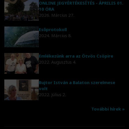
ONLINE JEGYÉRTÉKESÍTÉS - ÁPRILIS 01.
10 ÓRA
2026. Március 27.
Esőprotokoll
2024. Március 8.
Emlékezünk arra az Ötvös Csöpire
2022. Augusztus 4.
Bujtor István a Balaton szerelmese
volt
2022. Július 2.
További hírek »