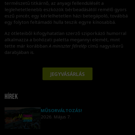
természetű titkárnő, az anyagi fellendülését a
leglehetetlenebb eszközök bérbeadásától remélő gyors
eszű pincér, egy kérlelhetetlen házi betegápoló, továbbá
egy folyton feltámadó hulla teszik egyre kínosabbá.
Az ötleteiből kifogyhatatlan szerző sziporkázó humorral
alkalmazza a bohózati paletta megannyi elemét, mint
tette már korábban
A miniszter félrelép
című nagysikerű
darabjában is.
JEGYVÁSÁRLÁS
Hírek
MŰSORVÁLTOZÁS!
2026. Május 7.