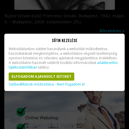
Bujtor István (szül: Frenreisz István, Budapest, 1942. május
5. – Budapest, 2009. szeptember 25.)
Bővebben »
Sütik kezelése
Weboldalunkon sütiket használunk a weboldal működtetése,
használatának megkönnyítése, a weboldalon végzett tevékenység
nyomon követése és releváns ajánlatok megjelenítése érdekében.
A weboldalon használt sütikről további információkat
adatkezelési
tájékoztatónkban
találsz.
ELFOGADOM A JAVASOLT SÜTIKET
Sütibeállítások módosítása
-
Nem fogadom el