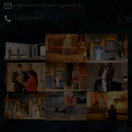
info@tihanyiszabadterijatekok.hu
+36307255818