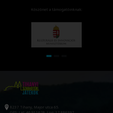
Köszönet a támogatóinknak:
8237 Tihany, Major utca 65.
GPS: Lat: 46.911628, Lon: 17.886397