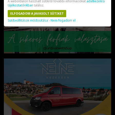
A weboldalon használt sütikről további információkat
adatkezelési
tájékoztatónkban
találsz.
ELFOGADOM A JAVASOLT SÜTIKET
Sütibeállítások módosítása
-
Nem fogadom el