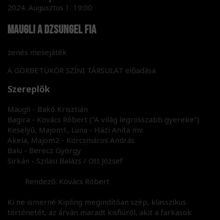
2024. Augusztus 1. 19:00
Maugli a dzsungel fia
zenés mesejáték
A GÖRBETÜKÖR SZÍNI TÁRSULAT előadása
Szereplők
Maugli - Bakó Krisztián
Bagira - Kovács Róbert ("A világ legrosszabb gyereke")
Keselyű, Majom1, Luna - Házi Anita mv.
Akela, Majom2 - Korcsmáros András
Balu - Berecz György
Sirkán - Szilasi Balázs / Ott József
Rendező: Kovács Róbert
Ki ne ismerné Kipling megindítóan szép, klasszikus
történetét, az árván maradt kisfiúról, akit a farkasok