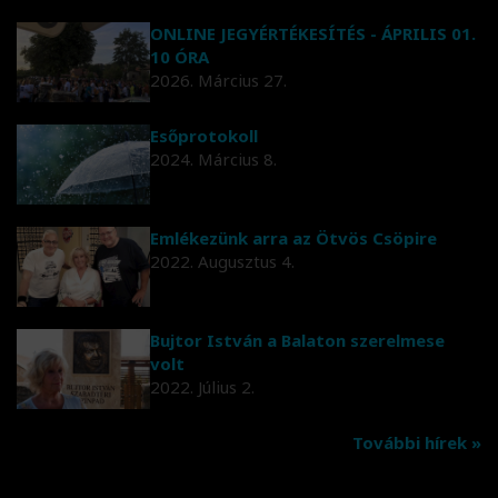
ONLINE JEGYÉRTÉKESÍTÉS - ÁPRILIS 01.
10 ÓRA
2026. Március 27.
Esőprotokoll
2024. Március 8.
Emlékezünk arra az Ötvös Csöpire
2022. Augusztus 4.
Bujtor István a Balaton szerelmese
volt
2022. Július 2.
További hírek »