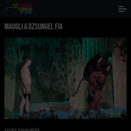
Maugli a dzsungel fia
zenés mesejáték