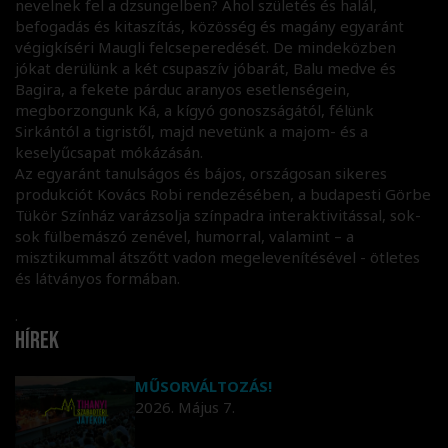
nevelnek fel a dzsungelben? Ahol születés és halál,
befogadás és kitaszítás, közösség és magány egyaránt
végigkíséri Maugli felcseperedését. De mindeközben
jókat derülünk a két csupaszív jóbarát, Balu medve és
Bagira, a fekete párduc aranyos esetlenségein,
megborzongunk Ká, a kígyó gonoszságától, félünk
Sirkántól a tigristől, majd nevetünk a majom- és a
keselyűcsapat mókázásán.
Az egyaránt tanulságos és bájos, országosan sikeres
produkciót Kovács Robi rendezésében, a budapesti Görbe
Tükör Színház varázsolja színpadra interaktivitással, sok-
sok fülbemászó zenével, humorral, valamint – a
misztikummal átszőtt vadon megelevenítésével - ötletes
és látványos formában.
.
Hírek
MŰSORVÁLTOZÁS!
2026. Május 7.