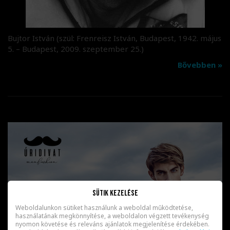
Bujtor István (szül: Frenreisz István, Budapest, 1942. május
5. – Budapest, 2009. szeptember 25.)
Bővebben »
Sütik kezelése
Weboldalunkon sütiket használunk a weboldal működtetése,
használatának megkönnyítése, a weboldalon végzett tevékenység
nyomon követése és releváns ajánlatok megjelenítése érdekében.