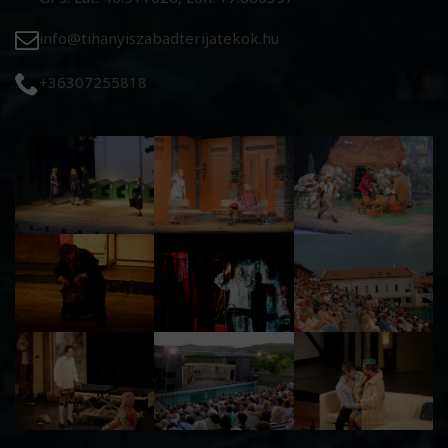
info@tihanyiszabadterijatekok.hu
+36307255818