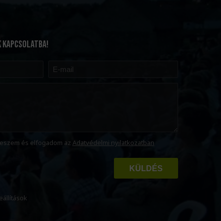
K KAPCSOLATBA!
eszem és elfogadom az
Adatvédelmi nyilatkozatban
KÜLDÉS
eállítások