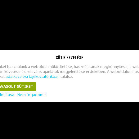
Sütik kezelése
ket használunk a weboldal működtetése, használatának megkönnyítése, a web
 követése és releváns ajánlatok megjelenítése érdekében. A weboldalon haszn
kat
adatkezelési tájékoztatónkban
találsz.
AVASOLT SÜTIKET
dosítása
-
Nem fogadom el