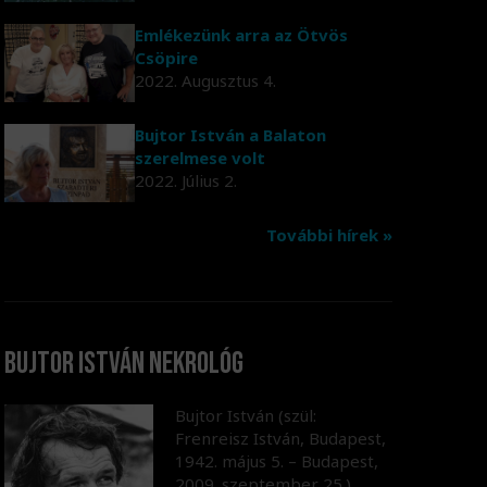
Emlékezünk arra az Ötvös
Csöpire
2022. Augusztus 4.
Bujtor István a Balaton
szerelmese volt
2022. Július 2.
További hírek »
Bujtor István nekrológ
Bujtor István (szül:
Frenreisz István, Budapest,
1942. május 5. – Budapest,
2009. szeptember 25.)