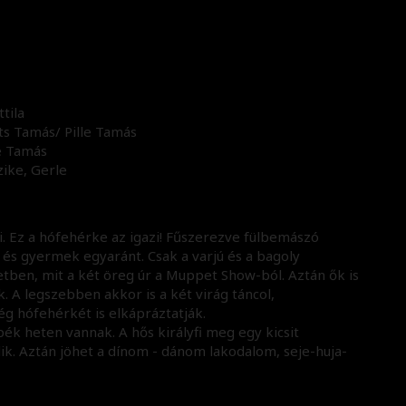
tila
ts Tamás/ Pille Tamás
e Tamás
ike, Gerle
 Ez a hófehérke az igazi! Fűszerezve fülbemászó
 és gyermek egyaránt. Csak a varjú és a bagoly
netben, mit a két öreg úr a Muppet Show-ból. Aztán ők is
. A legszebben akkor is a két virág táncol,
g hófehérkét is elkápráztatják.
ék heten vannak. A hős királyfi meg egy kicsit
lik. Aztán jöhet a dínom - dánom lakodalom, seje-huja-