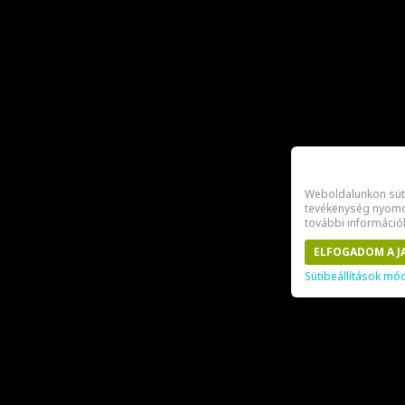
Weboldalunkon süti
tevékenység nyomon
további információ
ELFOGADOM A J
Sütibeállítások mó