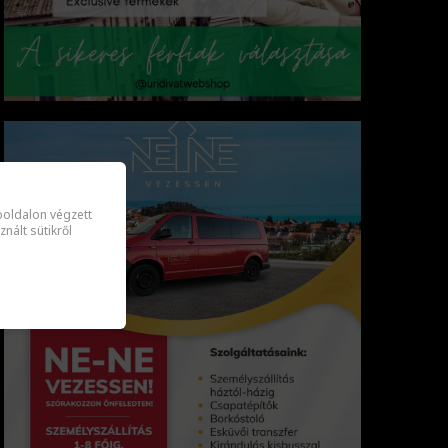
oldalon végzett
ált sütikről