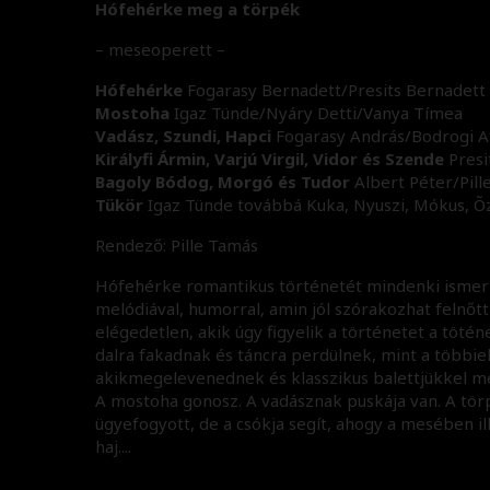
Hófehérke meg a törpék
– meseoperett –
Hófehérke
Fogarasy Bernadett/Presits Bernadett
Mostoha
Igaz Tünde/Nyáry Detti/Vanya Tímea
Vadász, Szundi, Hapci
Fogarasy András/Bodrogi At
Királyfi Ármin, Varjú Virgil, Vidor és Szende
Presi
Bagoly Bódog, Morgó és Tudor
Albert Péter/Pill
Tükör
Igaz Tünde továbbá Kuka, Nyuszi, Mókus, Õz
Rendező: Pille Tamás
Hófehérke romantikus történetét mindenki ismeri.
melódiával, humorral, amin jól szórakozhat felnőtt
elégedetlen, akik úgy figyelik a történetet a töté
dalra fakadnak és táncra perdülnek, mint a többiek
akikmegelevenednek és klasszikus balettjükkel mé
A mostoha gonosz. A vadásznak puskája van. A törp
ügyefogyott, de a csókja segít, ahogy a mesében il
haj....