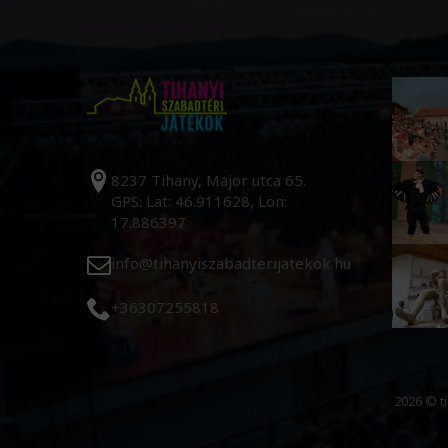
8237 Tihany, Major utca 65.
GPS: Lat: 46.911628, Lon:
17.886397
info@tihanyiszabadterijatekok.hu
+36307255818
2026 © t