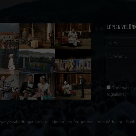
LÉPJEN VELÜN
Tudomásul v
foglaltakat
ihanyiszabadterijatekok.hu - Minden jog fenntartva!
Adatvédelem
|
Sütib