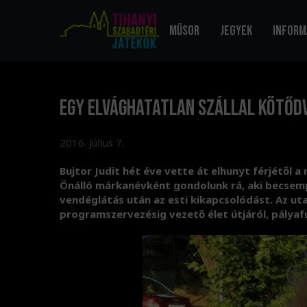
Műsor
Jegyek
Inform
Egy elvághatatlan szállal kötődv
2016. Július 7.
Bujtor Judit hét éve vette át elhunyt férjétől 
Önálló márkanévként gondolunk rá, aki becsempé
vendéglátás után az esti kikapcsolódást. Az uta
programszervezésig vezető élet útjáról, pályaf