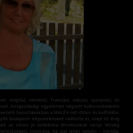
. Angolul, németül, franciául, olaszul, spanyolul, és
tanult. Közgazdasági egyetemet végzett külkereskedelmi
 vezető beosztásokban a MALÉV-nél itthon és külföldön.
íló budapesti képviseletüket indította el, majd tíz évig
k az ottani jó kollektíva létrehozását tartja. Mindig
lehetőségeit, motiválja, ha újat lehet tanulni – mondja.