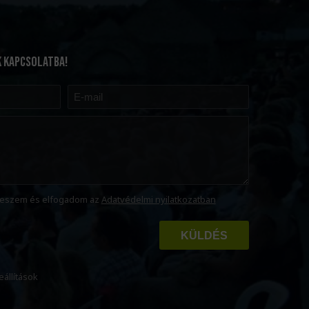
K KAPCSOLATBA!
eszem és elfogadom az
Adatvédelmi nyilatkozatban
KÜLDÉS
eállítások