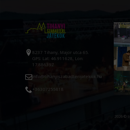
8237 Tihany, Major utca 65.
GPS: Lat: 46.911628, Lon:
17.886397
info@tihanyiszabadterijatekok.hu
+36307255818
2026 © t