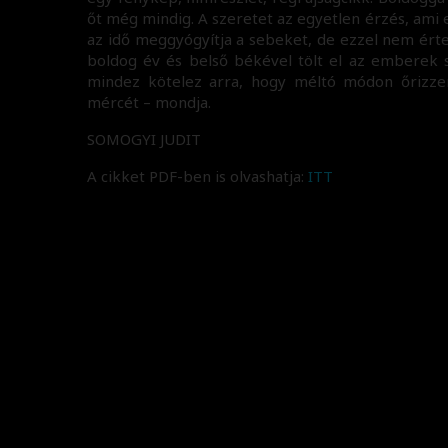
őt még mindig. A szeretet az egyetlen érzés, ami
az idő meggyógyítja a sebeket, de ezzel nem érte
boldog év és belső békével tölt el az emberek s
mindez kötelez arra, hogy méltó módon őrizzem
mércét – mondja.
SOMOGYI JUDIT
A cikket PDF-ben is olvashatja:
ITT