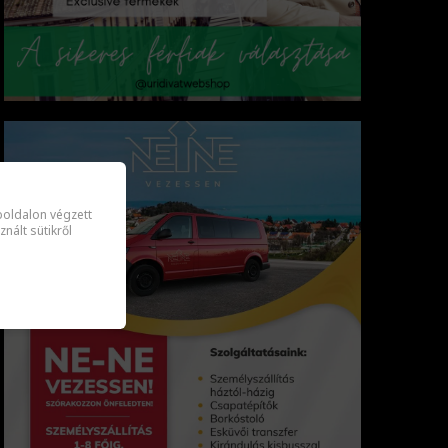
oldalon végzett
ált sütikről