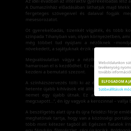
Az idei évadban az interaktív gyerekelőadás lesz a
A Dumaszínház előadásában láthatjuk majd Mekk
fergeteges szövegeivel és dalaival fogják meg
mesesorozatot.
Öt gyerekelőadás, tizenkét vígjáték, és több k
színpada Tihanyban van, olyan környezetben, ami
még többet tud nyújtani a nézőknek –mondja
növekedett, a sajátjuknak érzik már a színházat.
Megvalósulatlan vágya a nézőtér befedése. Íg
Weboldalunkon süti
hamarosan el is kezdődhet. Ez nagy előrelépés len
tevékenység nyomon
kezdeni a bemutató szezont.
további információ
ELFOGADOM A J
A színházszervezés tölti ki az életét, de ha csak
hetente újabb kihívások elé állítják. Az utazás i
Sütibeállítások mó
nemet egy újabb útnak. Ez az érzés hasonlít
megcsapott…”, én így vagyok a kerozinnal – vallja b
A beszélgetés alatt újra és újra felidézi férje eml
meghatónak tartja, hogy van a közösségi portálon 
több mint kétezer tagból áll. Egészen fiatalok ír
egy fénykép, filmrészlet, régi újságcikk. Boldogg