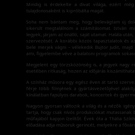
Mindig is érdekelte a divat világa, ezért még 
tulajdonosaként is kipróbálta magát.
Soha nem bántam meg, hogy belevágtam új dolg
sikerült megtalálnom a számításomat. István mi
legyek, járjam az önálló, saját utamat. Halála után
szervezését. A korábbi közös tapasztalatok és az
bele merjek vágni – vélekedik Bujtor Judit, majd
ami, figyelembe véve a balatoni programok sokas
Megjelent egy törzsközönség is, a jegyek nagy r
esetében ritkaság, hiszen az időjárás kiszámíthatat
A színház műsora egy egész éven át tartó szerve
férje több filmjének a gyártásvezetőjével alakí
kínálatban fajsúlyos darabok, koncertek és gyer
Nagyon gyorsan változik a világ és a nézők igényei
tartja, hogy csak nívós produkciókat mutassanak
műfajából kapjon ízelítőt. Évek óta a Thália Szín
előadása adja műsoruk gerincét, melyekre a főváro