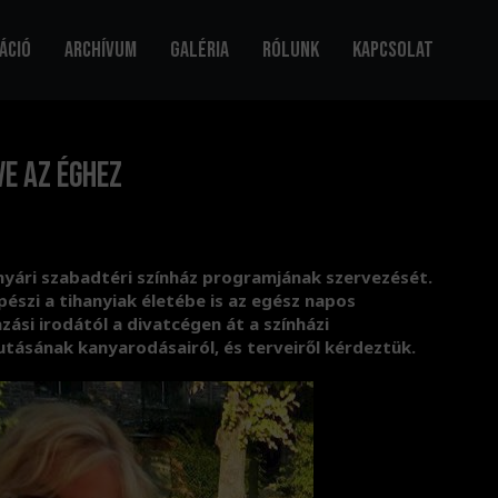
áció
Archívum
Galéria
Rólunk
Kapcsolat
e az éghez
a nyári szabadtéri színház programjának szervezését.
szi a tihanyiak életébe is az egész napos
zási irodától a divatcégen át a színházi
utásának kanyarodásairól, és terveiről kérdeztük.