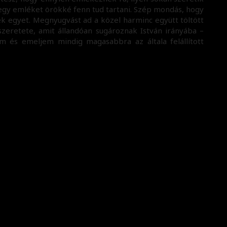
 egy emléket örökké fenn tud tartani. Szép mondás, hogy
k egyet. Megnyugvást ad a közel harminc együtt töltött
zeretete, amit állandóan sugároznak István irányába –
 és emeljem mindig magasabbra az általa felállított