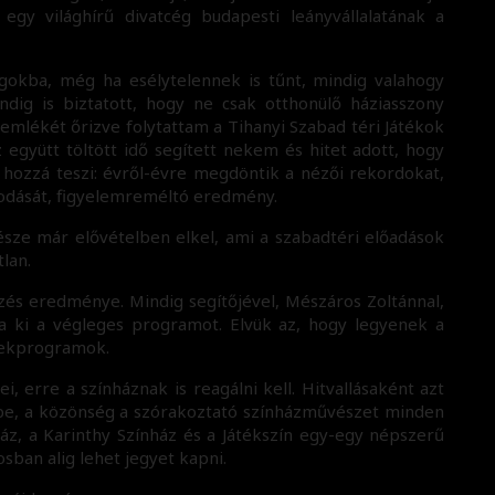
egy világhírű divatcég budapesti leányvállalatának a
okba, még ha esélytelennek is tűnt, mindig valahogy
ndig is biztatott, hogy ne csak otthonülő háziasszony
, emlékét őrizve folytattam a Tihanyi Szabad téri Játékok
 együtt töltött idő segített nekem és hitet adott, hogy
 hozzá teszi: évről-évre megdöntik a nézői rekordokat,
odását, figyelemreméltó eredmény.
észe már elővételben elkel, ami a szabadtéri előadások
lan.
zés eredménye. Mindig segítőjével, Mészáros Zoltánnal,
tja ki a végleges programot. Elvük az, hogy legyenek a
mekprogramok.
, erre a színháznak is reagálni kell. Hitvallásaként azt
 be, a közönség a szórakoztató színházművészet minden
ház, a Karinthy Színház és a Játékszín egy-egy népszerű
sban alig lehet jegyet kapni.