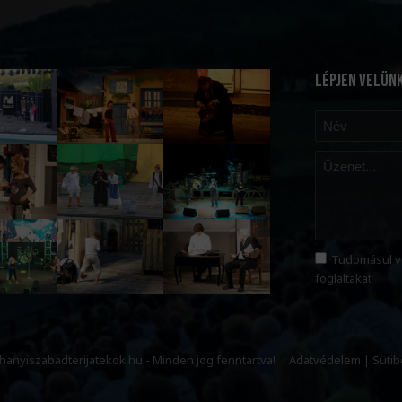
LÉPJEN VELÜN
Tudomásul v
foglaltakat
ihanyiszabadterijatekok.hu - Minden jog fenntartva!
Adatvédelem
|
Sütib