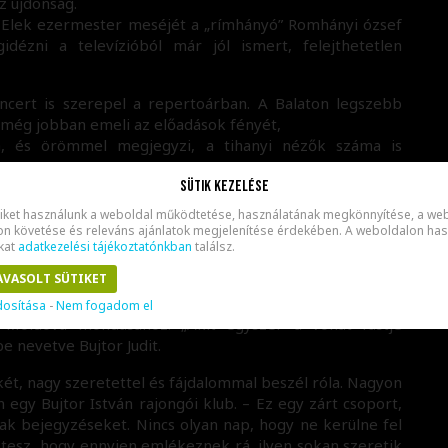
z újdonság.
 Elek ezermester meséjét a „rímhányó” Romhányi ózsef
idézni a televízióból már jól ismert, felejthetetlen
oncert is szerepel a repertoárban. A Balaton legszebb
 még jobban emeli az előadások fényét,
, és örömmel megjegyzi, a tihanyi nézők száma is
Sütik kezelése
éretet kapott a fejlesztésre, ami reményei szerint
ket használunk a weboldal működtetése, használatának megkönnyítése, a web
ne, hiszen így lehetne növelni a repertoárt és korábban
 követése és releváns ajánlatok megjelenítése érdekében. A weboldalon haszn
kat
adatkezelési tájékoztatónkban
találsz.
AVASOLT SÜTIKET
 teheti, bridzs asztalhoz ül. Egy bridzsklub tagja, ahol
s a szenvedélye, korábban is sokat repült, de sosem mond
dosítása
-
Nem fogadom el
 Moldova mondásához: „Akit egyszer a vonat füstje
e nevetve Bujtor Judit.
ékét, nagy szeretettel és fájdalommal beszél róla. Nagyon
egy Bujtor István rajongói klub. – Ez egy zárt csoport,
nak bejegyzéseket. Nincs olyan nap, hogy ne kerülne fel
á tesz, hogy ennyien emlékeznek rá, ilyen sokan szeretik