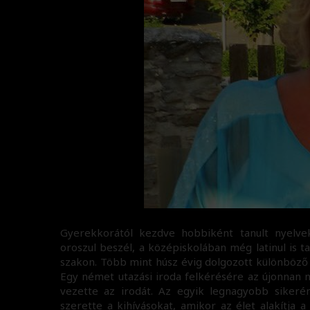
Gyerekkorától kezdve hobbiként tanult nyelveket
oroszul beszél, a középiskolában még latinul is 
szakon. Több mint húsz évig dolgozott különböző
Egy német utazási iroda felkérésére az újonnan ny
vezette az irodát. Az egyik legnagyobb sikeréne
szerette a kihívásokat, amikor az élet alakítja a 