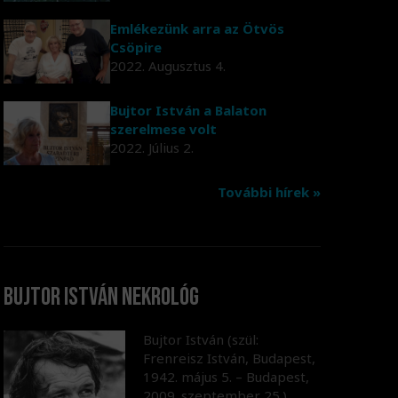
Emlékezünk arra az Ötvös
Csöpire
2022. Augusztus 4.
Bujtor István a Balaton
szerelmese volt
2022. Július 2.
További hírek »
Bujtor István nekrológ
Bujtor István (szül:
Frenreisz István, Budapest,
1942. május 5. – Budapest,
2009. szeptember 25.)