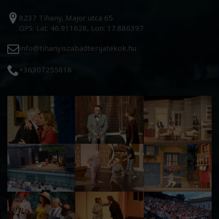
8237 Tihany, Major utca 65.
GPS: Lat: 46.911628, Lon: 17.886397
info@tihanyiszabadterijatekok.hu
+36307255818