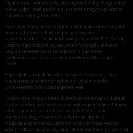
fogalmazott Judit asszony, aki nagyon boldog, hogy ennyi
idővel Bujtor halála után is a kicsiktől a nagyokig kezdve
mindenki rajong a férjéért.
Nyolc éve, hogy nincs köztünk a legendás színész, akinek
neve egybeforrt a Balaton partján forgatott
kalandfilmekkel. Halála körül máig sok a kérdõjel. Évekig
pszichológus kezelte Bujtor István feleségét, aki csak
nagyon nehezen tudta feldolgozni, hogy 30 év
tündérmesébe illő házasság után elvesztette imádott
férjét.
Bujtor Judit a Lokálnak adott megindító interjút, a lap
munkatársa a balatonfüredi Bujtor István Vitorlás
Emlékverseny után beszélgetett vele.
"Jólesik látni, hogy a füredi kikötőben az Istvánról készült
szobor ölében gyerekek csücsülnek vagy a férjem filmjein
felnőtt generációk fotózzák magukat. Most már
könnyebb, hogy feladatom, célom van: ápolni és
megőrizni az emlékét. Számomra tündérmese volt az
együtt töltött harminc év. Sikerült elengednem őt, de itt él