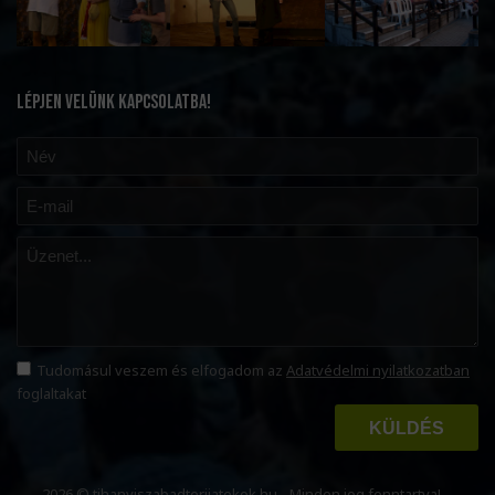
LÉPJEN VELÜNK KAPCSOLATBA!
Tudomásul veszem és elfogadom az
Adatvédelmi nyilatkozatban
foglaltakat
KÜLDÉS
2026 © tihanyiszabadterijatekok.hu - Minden jog fenntartva!