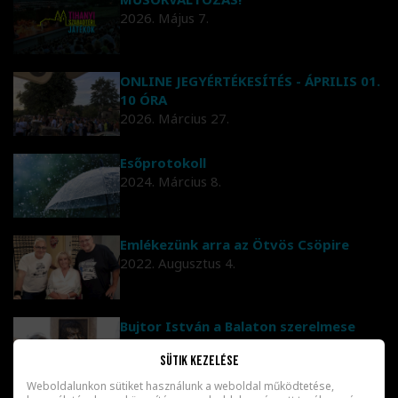
2026. Május 7.
ONLINE JEGYÉRTÉKESÍTÉS - ÁPRILIS 01.
10 ÓRA
2026. Március 27.
Esőprotokoll
2024. Március 8.
Emlékezünk arra az Ötvös Csöpire
2022. Augusztus 4.
Bujtor István a Balaton szerelmese
volt
Sütik kezelése
2022. Július 2.
Weboldalunkon sütiket használunk a weboldal működtetése,