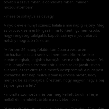
tovább a szavaimban, a gondolataimban, minden
mozdulatomban"
- mesélte sóhajtva az özvegy.
A nyolc éve elhunyt színész halála a mai napig rejtély. Még
az orvosok sem értik igazán, mi történt, így nem csoda,
hogy rengeteg találgatás kapott szárnyra. Judit elárult
néhány megrázó részletet.
"A férjem 56 napig feküdt kómában a veszprémi
kórházban, ezalatt senkivel nem beszéltem. Amikor
István meghalt, legjobb barátját, Kern Andrást hívtam fel.
Õt is letaglózta a szomorú hír. Hiszen sokat javult István
állapota, ezért vitte fel a mentő Veszprémből a budapesti
kórházba. Két nap múlva István új orvosa hívott, hogy
menjek be az irodájába. Éreztem, hogy nagyon nagy a baj.
Sajnos igazam lett"
​- mondta szomorúan, és bár meg kellett tanulnia férje
nélkül élni, emlékét örökre a szívében őrzi.
"A gyász örökké tart, nem igaz, hogy az idő enyhíti. Picit talán