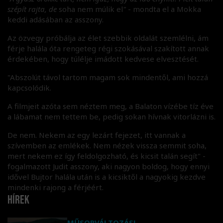
szépít rajta, de
soha nem múlik el
"
- mondta el a Mokka
keddi adásában az asszony.
Az özvegy próbálja az élet szebbik oldalát szemlélni, ám
férje halála óta rengeteg régi szokásával szakított annak
érdekében, hogy túlélje imádott kedvese elvesztését.
"Abszolút távol tartom magam sok mindentől, ami hozzá
kapcsolódik.
A filmjeit azóta sem néztem meg, a Balaton vízébe tíz éve
a lábamat nem tettem be, pedig sokan hívnak vitorlázni is.
De nem. Nekem az egy lezárt fejezet, itt vannak a
szívemben az emlékek. Nem nézek vissza semmit soha,
mert nekem ez így feldolgozható, és kicsit talán segít" -
fogalmazott Judit asszony, aki nagyon boldog, hogy ennyi
idővel Bujtor halála után is a kicsiktől a nagyokig kezdve
mindenki rajong a férjéért.
Hírek
MŰSORVÁLTOZÁS!