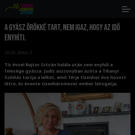
A gyász örökké tart, nem igaz, hogy az idő
enyhíti.
2020. Július 2.
Tíz évvel Bujtor István halála után sem enyhül a
felesége gyásza. Judit asszonyban azóta a Tihanyi
Színház tartja a lelket, amit férje tizenhat éve hozott
létre, és évente tizenháromezer ember látogatja.