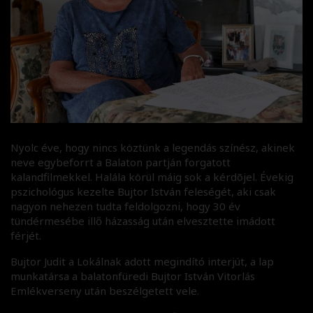
Nyolc éve, hogy nincs köztünk a legendás színész, akinek
neve egybeforrt a Balaton partján forgatott
kalandfilmekkel. Halála körül máig sok a kérdõjel. Évekig
pszichológus kezelte Bujtor István feleségét, aki csak
nagyon nehezen tudta feldolgozni, hogy 30 év
tündérmesébe illő házasság után elvesztette imádott
férjét.
Bujtor Judit a Lokálnak adott megindító interjút, a lap
munkatársa a balatonfüredi Bujtor István Vitorlás
Emlékverseny után beszélgetett vele.