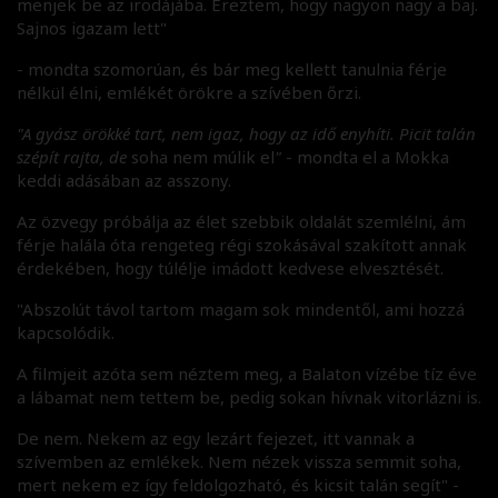
menjek be az irodájába. Éreztem, hogy nagyon nagy a baj.
Sajnos igazam lett"
​- mondta szomorúan, és bár meg kellett tanulnia férje
nélkül élni, emlékét örökre a szívében őrzi.
"A gyász örökké tart, nem igaz, hogy az idő enyhíti. Picit talán
szépít rajta, de
soha nem múlik el
"
- mondta el a Mokka
keddi adásában az asszony.
Az özvegy próbálja az élet szebbik oldalát szemlélni, ám
férje halála óta rengeteg régi szokásával szakított annak
érdekében, hogy túlélje imádott kedvese elvesztését.
"Abszolút távol tartom magam sok mindentől, ami hozzá
kapcsolódik.
A filmjeit azóta sem néztem meg, a Balaton vízébe tíz éve
a lábamat nem tettem be, pedig sokan hívnak vitorlázni is.
De nem. Nekem az egy lezárt fejezet, itt vannak a
szívemben az emlékek. Nem nézek vissza semmit soha,
mert nekem ez így feldolgozható, és kicsit talán segít" -