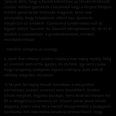
"Jólesik látni, hogy a füredi kikötőben az Istvánról készült
szobor ölében gyerekek csücsülnek vagy a férjem filmjein
felnőtt generációk fotózzák magukat. Most már
könnyebb, hogy feladatom, célom van: ápolni és
megőrizni az emlékét. Számomra tündérmese volt az
együtt töltött harminc év. Sikerült elengednem őt, de itt él
tovább a szavaimban, a gondolataimban, minden
mozdulatomban"
- mesélte sóhajtva az özvegy.
A nyolc éve elhunyt színész halála a mai napig rejtély. Még
az orvosok sem értik igazán, mi történt, így nem csoda,
hogy rengeteg találgatás kapott szárnyra. Judit elárult
néhány megrázó részletet.
"A férjem 56 napig feküdt kómában a veszprémi
kórházban, ezalatt senkivel nem beszéltem. Amikor
István meghalt, legjobb barátját, Kern Andrást hívtam fel.
Õt is letaglózta a szomorú hír. Hiszen sokat javult István
állapota, ezért vitte fel a mentő Veszprémből a budapesti
kórházba. Két nap múlva István új orvosa hívott, hogy