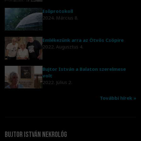
Esőprotokoll
2024. Március 8.
Emlékezünk arra az Ötvös Csöpire
2022. Augusztus 4.
Bujtor István a Balaton szerelmese
volt
2022. Július 2.
További hírek »
Bujtor István nekrológ