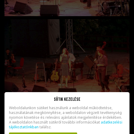
Sütik kezelése
Weboldalunkon sütiket használunk a weboldal működtetése,
használatának megkönnyítése, a weboldalon végzett tevékenység
nyomon követése és releváns ajánlatok megjelenítése érdekében.
A weboldalon használt sütikről további információkat
adatkezelési
tájékoztatónkban
találsz.