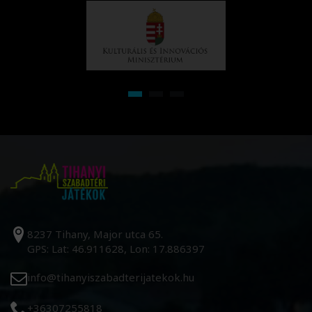
8237 Tihany, Major utca 65.
GPS: Lat: 46.911628, Lon: 17.886397
info@tihanyiszabadterijatekok.hu
+36307255818