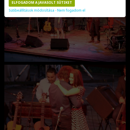
ELFOGADOM A JAVASOLT SÜTIKET
Sütibeállítások módosítása
-
Nem fogadom el